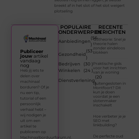
breekt af in het slot of het slot weigert
plotseling
POPULAIRE
RECENTE
ONDERWERPEN
BERICHTEN
(56
123theorie: Snel je
Aanbiedingen
theorie halen
)
zonder eindeloos
(53
Publiceer
blokken
Gezondheid
jouw
artikel
)
vandaag
Bedrijven
(30 )
Praktische gids
nog
voor het inrichten
Winkelen
(24 )
Heb jij iets te
van je woning
delen over
(20
Dienstverlening
machinaal
)
Buitengesloten in
borduren? Of je
Montfoort? Dit
kun je doen
nu een tip,
voordat je een
tutorial of een
slotenmaker
persoonlijk
inschakelt
verhaal hebt –
wij nodigen je
Hoe verbeter je je
uit om een
SEO met
linkbuilding?
artikel te
publiceren op
De perfecte oud
Machinaalborduurforum.nl.