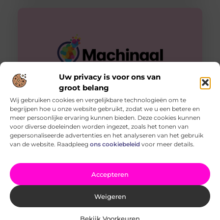
Uw privacy is voor ons van
groot belang
Wij gebruiken cookies en vergelijkbare technologieën om te
begrijpen hoe u onze website gebruikt, zodat we u een betere en
Ontdek de Wonderen van Kinderopvang in Den Haag
meer persoonlijke ervaring kunnen bieden. Deze cookies kunnen
Welkom bij de wereld van Kinderopvang Den Haag,
voor diverse doeleinden worden ingezet, zoals het tonen van
waar de eerste stappen in de ontwikkeling van een kind
gepersonaliseerde advertenties en het analyseren van het gebruik
worden omarmd
van de website. Raadpleeg
ons cookiebeleid
voor meer details.
Accepteren
Weigeren
Bekijk Voorkeuren