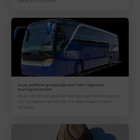
textiel en creativiteit:
Jouw perfecte groepsuitje start hier: regionaal
touringcarvervoer
Als je ooit een groepsuitje hebt georganiseerd, weet je
hoe uitdagend het kan zijn om alles soepel te laten
verlopen.