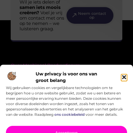
Wil je iets delen of
samen iets moois
creëren?
Voel je vrij
Neem contact
op
om contact met ons
op te nemen – we
luisteren graag.
Over Machinaal Borduurforum
“Creativiteit, verhalen en verbondenheid in draad en tekst.”
Uw privacy is voor ons van
Machinaalborduurforum.nl combineert de liefde voor
groot belang
handwerk met verhalen uit het leven. Inspirerende blogs over
Wij gebruiken cookies en vergelijkbare technologieën om te
creativiteit en meer.
begrijpen hoe u onze website gebruikt, zodat we u een betere en
meer persoonlijke ervaring kunnen bieden. Deze cookies kunnen
Bericht categorie
voor diverse doeleinden worden ingezet, zoals het tonen van
gepersonaliseerde advertenties en het analyseren van het gebruik
van de website. Raadpleeg
ons cookiebeleid
voor meer details.
Onze informatie
Accepteren