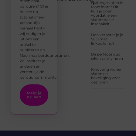
machinaal
)
Buitengesloten in
borduren? Of je
Montfoort? Dit
kun je doen
nu een tip,
voordat je een
tutorial of een
slotenmaker
persoonlijk
inschakelt
verhaal hebt –
wij nodigen je
Hoe verbeter je je
uit om een
SEO met
linkbuilding?
artikel te
publiceren op
De perfecte oud
Machinaalborduurforum.nl.
eiken tafel vinden
Zo inspireer je
anderen én
Kindveilig wonen:
versterk je de
sloten en
borduurcommunity.
beveiliging voor
gezinnen
Meld je
nu aan