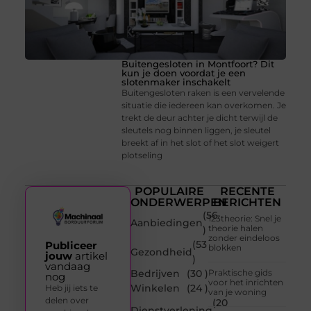
Buitengesloten in Montfoort? Dit
kun je doen voordat je een
slotenmaker inschakelt
Buitengesloten raken is een vervelende
situatie die iedereen kan overkomen. Je
trekt de deur achter je dicht terwijl de
sleutels nog binnen liggen, je sleutel
breekt af in het slot of het slot weigert
plotseling
POPULAIRE
RECENTE
ONDERWERPEN
BERICHTEN
(56
123theorie: Snel je
Aanbiedingen
theorie halen
)
zonder eindeloos
(53
Publiceer
blokken
Gezondheid
jouw
artikel
)
vandaag
Bedrijven
(30 )
Praktische gids
nog
voor het inrichten
Winkelen
(24 )
Heb jij iets te
van je woning
delen over
(20
Dienstverlening