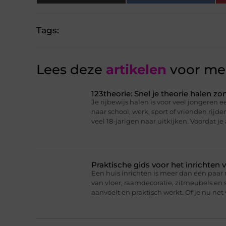
Tags:
Lees deze
artikelen
voor mee
123theorie: Snel je theorie halen z
Je rijbewijs halen is voor veel jongeren ee
naar school, werk, sport of vrienden rijd
veel 18-jarigen naar uitkijken. Voordat je
Praktische gids voor het inrichten 
Een huis inrichten is meer dan een paa
van vloer, raamdecoratie, zitmeubels en 
aanvoelt en praktisch werkt. Of je nu net