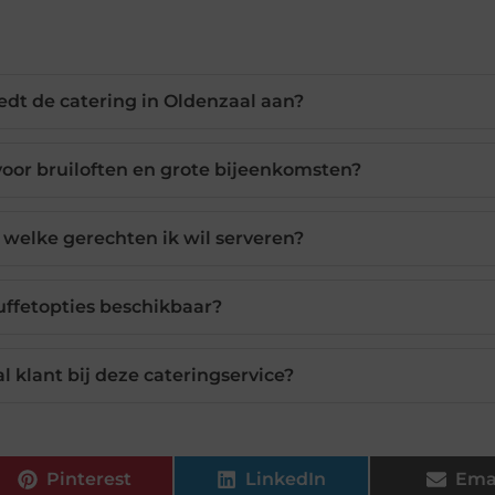
edt de catering in Oldenzaal aan?
 voor bruiloften en grote bijeenkomsten?
n welke gerechten ik wil serveren?
buffetopties beschikbaar?
l klant bij deze cateringservice?
Pinterest
LinkedIn
Ema