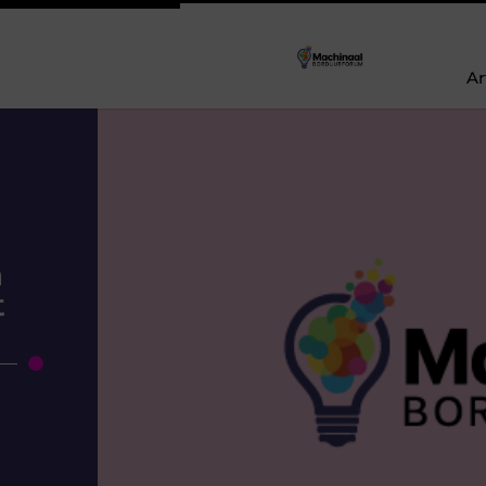
Ar
n
n
t