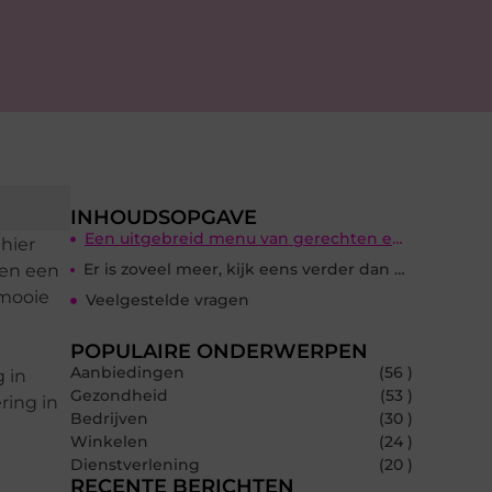
INHOUDSOPGAVE
Een uitgebreid menu van gerechten en keukens
hier
Er is zoveel meer, kijk eens verder dan u neus kan lopen!
ben een
 mooie
Veelgestelde vragen
t
POPULAIRE ONDERWERPEN
Aanbiedingen
(56 )
 in
Gezondheid
(53 )
ring in
Bedrijven
(30 )
Winkelen
(24 )
Dienstverlening
(20 )
RECENTE BERICHTEN