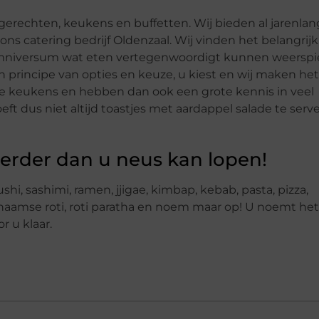
in gerechten, keukens en buffetten. Wij bieden al jarenla
ns catering bedrijf Oldenzaal. Wij vinden het belangrijk
 omniversum wat eten vertegenwoordigt kunnen weersp
en principe van opties en keuze, u kiest en wij maken he
ende keukens en hebben dan ook een grote kennis in veel
ft dus niet altijd toastjes met aardappel salade te serve
 verder dan u neus kan lopen!
hi, sashimi, ramen, jjigae, kimbap, kebab, pasta, pizza,
inaamse roti, roti paratha en noem maar op! U noemt he
r u klaar.