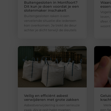
Buitengesloten in Montfoort?
Waaro
Dit kun je doen voordat je een
essent
slotenmaker inschakelt
Vogels
Buitengesloten raken is een
leven,
vervelende situatie die iedereen
sfeer.
kan overkomen. Je trekt de deur
woont
achter je dicht terwijl de sleutels
Veilig en efficiënt asbest
Gelui
verwijderen met grote zakken
kracht
Asbestverwijdering is een serieuze
Welko
zaak. Als je ooit hebt moeten
een fa