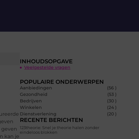
INHOUDSOPGAVE
Veelgestelde vragen
POPULAIRE ONDERWERPEN
Aanbiedingen
(56 )
Gezondheid
(53 )
Bedrijven
(30 )
e
Winkelen
(24 )
tureerde
Dienstverlening
(20 )
RECENTE BERICHTEN
 geven
123theorie: Snel je theorie halen zonder
g geven
eindeloos blokken
n kan je