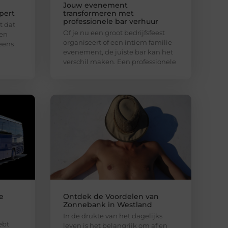
Jouw evenement
pert
transformeren met
professionele bar verhuur
t dat
Of je nu een groot bedrijfsfeest
een
organiseert of een intiem familie-
neens
evenement, de juiste bar kan het
verschil maken. Een professionele
e
Ontdek de Voordelen van
Zonnebank in Westland
In de drukte van het dagelijks
ebt
leven is het belangrijk om af en