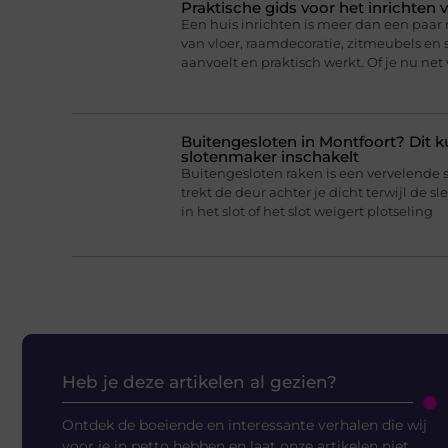
Praktische gids voor het inrichten 
Een huis inrichten is meer dan een paa
van vloer, raamdecoratie, zitmeubels en 
aanvoelt en praktisch werkt. Of je nu net
Buitengesloten in Montfoort? Dit k
slotenmaker inschakelt
Buitengesloten raken is een vervelende 
trekt de deur achter je dicht terwijl de sl
in het slot of het slot weigert plotseling
Heb je deze artikelen al gezien?
Ontdek de boeiende en interessante verhalen die wij
voor je in petto hebben en laat onze artikelen niet