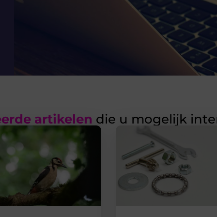
erde artikelen
die u mogelijk int