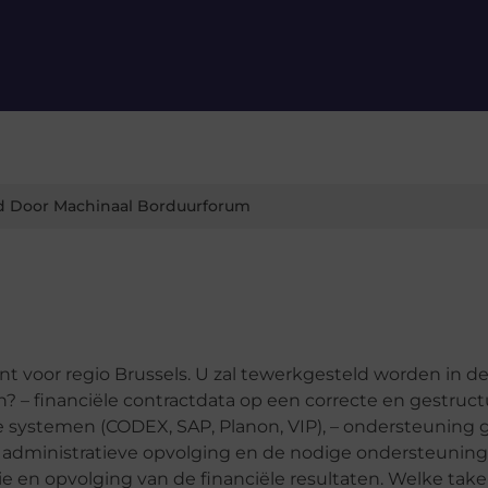
d Door Machinaal Borduurforum
ant voor regio Brussels. U zal tewerkgesteld worden in d
? – financiële contractdata op een correcte en gestruc
e systemen (CODEX, SAP, Planon, VIP), – ondersteuning
en administratieve opvolging en de nodige ondersteunin
ie en opvolging van de financiële resultaten. Welke take