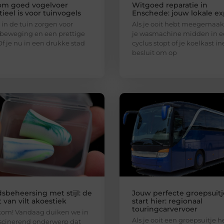
m goed vogelvoer
Witgoed reparatie in
ieel is voor tuinvogels
Enschede: jouw lokale ex
 in de tuin zorgen voor
Als je ooit hebt meegemaak
 beweging en een prettige
je wasmachine midden in 
 Of je nu in een drukke stad
cyclus stopt of je koelkast i
besluit om op
dsbeheersing met stijl: de
Jouw perfecte groepsuitj
 van vilt akoestiek
start hier: regionaal
touringcarvervoer
m! Vandaag duiken we in
Als je ooit een groepsuitje h
scinerend onderwerp dat