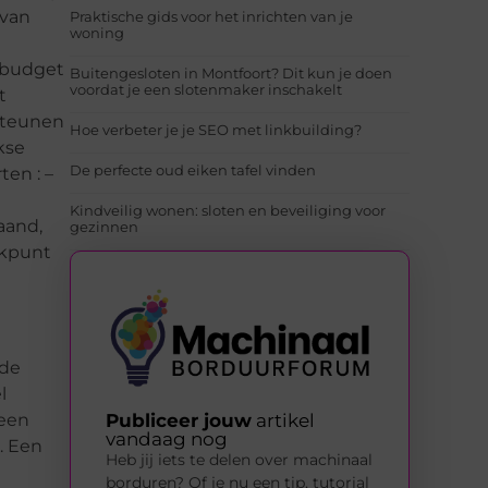
 van
Praktische gids voor het inrichten van je
woning
 budget
Buitengesloten in Montfoort? Dit kun je doen
voordat je een slotenmaker inschakelt
t
rsteunen
Hoe verbeter je je SEO met linkbuilding?
kse
De perfecte oud eiken tafel vinden
ten : –
Kindveilig wonen: sloten en beveiliging voor
aand,
gezinnen
ekpunt
nde
l
Publiceer jouw
artikel
 een
vandaag nog
. Een
Heb jij iets te delen over machinaal
borduren? Of je nu een tip, tutorial