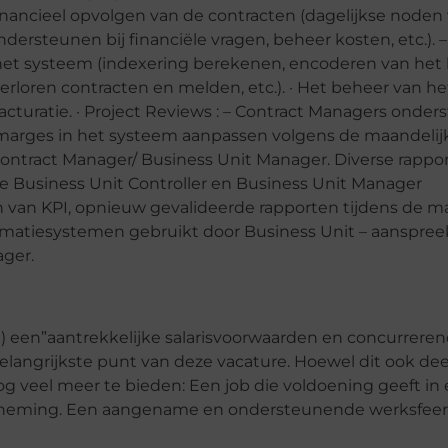
financieel opvolgen van de contracten (dagelijkse noden
dersteunen bij financiële vragen, beheer kosten, etc.). –
het systeem (indexering berekenen, encoderen van het
erloren contracten en melden, etc.). · Het beheer van he
facturatie. · Project Reviews : – Contract Managers onde
e marges in het systeem aanpassen volgens de maandelij
Contract Manager/ Business Unit Manager. Diverse rappor
 Business Unit Controller en Business Unit Manager
 van KPI, opnieuw gevalideerde rapporten tijdens de m
nformatiesystemen gebruikt door Business Unit – aanspre
ger.
en) een”aantrekkelijke salarisvoorwaarden en concurrere
belangrijkste punt van deze vacature. Hoewel dit ook dee
 veel meer te bieden: Een job die voldoening geeft in
rneming. Een aangename en ondersteunende werksfeer