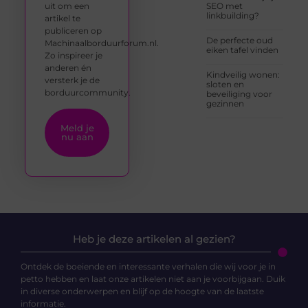
uit om een
SEO met
linkbuilding?
artikel te
publiceren op
De perfecte oud
Machinaalborduurforum.nl.
eiken tafel vinden
Zo inspireer je
anderen én
Kindveilig wonen:
versterk je de
sloten en
borduurcommunity.
beveiliging voor
gezinnen
Meld je
nu aan
Heb je deze artikelen al gezien?
Ontdek de boeiende en interessante verhalen die wij voor je in
petto hebben en laat onze artikelen niet aan je voorbijgaan. Duik
in diverse onderwerpen en blijf op de hoogte van de laatste
informatie.