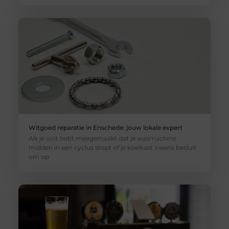
Witgoed reparatie in Enschede: jouw lokale expert
Als je ooit hebt meegemaakt dat je wasmachine
midden in een cyclus stopt of je koelkast ineens besluit
om op