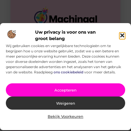
Uw privacy is voor ons van
groot belang
Wij gebruiken cookies en vergelijkbare technologieën om te
begrijpen hoe u onze website gebruikt, zodat we u een betere en
Ontdek de Wonderen van Kinderopvang in Den Haag
meer persoonlijke ervaring kunnen bieden. Deze cookies kunnen
Welkom bij de wereld van Kinderopvang Den Haag,
voor diverse doeleinden worden ingezet, zoals het tonen van
waar de eerste stappen in de ontwikkeling van een kind
gepersonaliseerde advertenties en het analyseren van het gebruik
worden omarmd
van de website. Raadpleeg
ons cookiebeleid
voor meer details.
Accepteren
Weigeren
Bekijk Voorkeuren