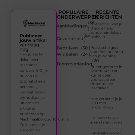
POPULAIRE
RECENTE
ONDERWERPEN
BERICHTEN
(56
123theorie: Snel je
Aanbiedingen
theorie halen
)
zonder eindeloos
(53
Publiceer
blokken
Gezondheid
jouw
artikel
)
vandaag
Bedrijven
(30 )
Praktische gids
nog
voor het inrichten
Winkelen
(24 )
Heb jij iets te
van je woning
delen over
(20
Dienstverlening
machinaal
)
Buitengesloten in
borduren? Of je
Montfoort? Dit
kun je doen
nu een tip,
voordat je een
tutorial of een
slotenmaker
persoonlijk
inschakelt
verhaal hebt –
wij nodigen je
Hoe verbeter je je
uit om een
SEO met
linkbuilding?
artikel te
publiceren op
De perfecte oud
Machinaalborduurforum.nl.
eiken tafel vinden
Zo inspireer je
anderen én
Kindveilig wonen: