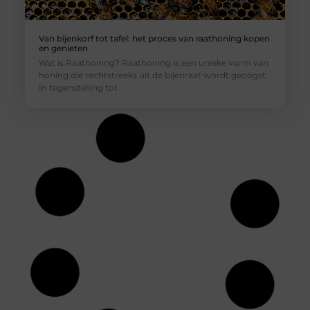
Van bijenkorf tot tafel: het proces van raathoning kopen
en genieten
Wat is Raathoning? Raathoning is een unieke vorm van
honing die rechtstreeks uit de bijenraat wordt geoogst.
In tegenstelling tot
De vitamine vibe: boost je gezondheid met vriendelijke
supplementen
Hallo allemaal! Vandaag duiken we in de kleurrijke