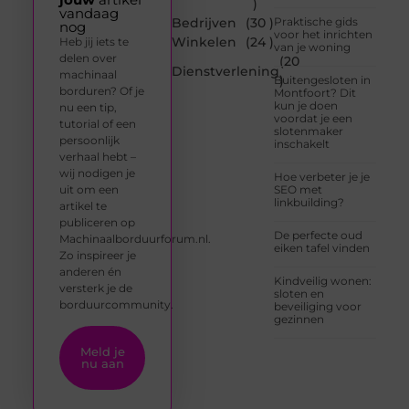
)
vandaag
Bedrijven
(30 )
Praktische gids
nog
voor het inrichten
Winkelen
(24 )
Heb jij iets te
van je woning
delen over
(20
Dienstverlening
machinaal
)
Buitengesloten in
borduren? Of je
Montfoort? Dit
kun je doen
nu een tip,
voordat je een
tutorial of een
slotenmaker
persoonlijk
inschakelt
verhaal hebt –
wij nodigen je
Hoe verbeter je je
uit om een
SEO met
linkbuilding?
artikel te
publiceren op
De perfecte oud
Machinaalborduurforum.nl.
eiken tafel vinden
Zo inspireer je
anderen én
Kindveilig wonen:
versterk je de
sloten en
borduurcommunity.
beveiliging voor
gezinnen
Meld je
nu aan