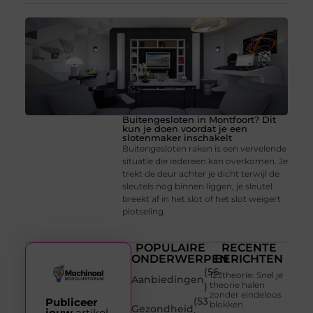
Buitengesloten in Montfoort? Dit
kun je doen voordat je een
slotenmaker inschakelt
Buitengesloten raken is een vervelende
situatie die iedereen kan overkomen. Je
trekt de deur achter je dicht terwijl de
sleutels nog binnen liggen, je sleutel
breekt af in het slot of het slot weigert
plotseling
POPULAIRE
RECENTE
ONDERWERPEN
BERICHTEN
(56
123theorie: Snel je
Aanbiedingen
theorie halen
)
zonder eindeloos
(53
Publiceer
blokken
Gezondheid
jouw
artikel