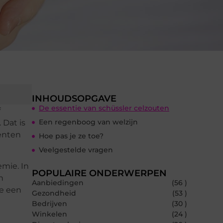
INHOUDSOPGAVE
De essentie van schüssler celzouten
f
Een regenboog van welzijn
 Dat is
enten
Hoe pas je ze toe?
Veelgestelde vragen
mie. In
POPULAIRE ONDERWERPEN
n
Aanbiedingen
(56 )
e een
Gezondheid
(53 )
Bedrijven
(30 )
Winkelen
(24 )