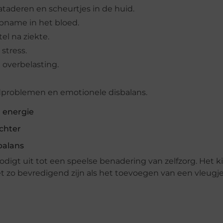
taderen en scheurtjes in de huid.
opname in het bloed.
el na ziekte.
stress.
 overbelasting.
uidproblemen en emotionele disbalans.
r energie
ichter
balans
odigt uit tot een speelse benadering van zelfzorg. Het k
t zo bevredigend zijn als het toevoegen van een vleugje