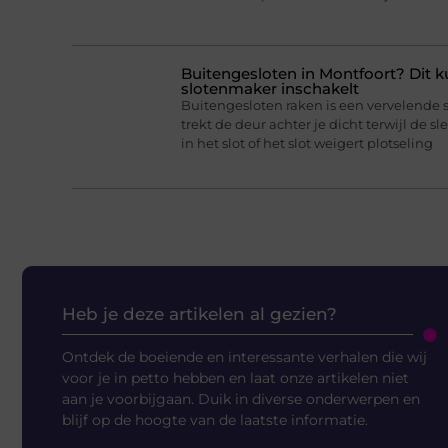
Buitengesloten in Montfoort? Dit k
slotenmaker inschakelt
Buitengesloten raken is een vervelende 
trekt de deur achter je dicht terwijl de sl
in het slot of het slot weigert plotseling
Heb je deze artikelen al gezien?
Ontdek de boeiende en interessante verhalen die wij
voor je in petto hebben en laat onze artikelen niet
aan je voorbijgaan. Duik in diverse onderwerpen en
blijf op de hoogte van de laatste informatie.