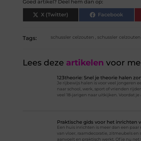
Goed artikel? Deel hem dan op:
X (Twitter)
Facebook
schussler celzouten
,
schussler celzouten
Tags:
Lees deze
artikelen
voor mee
123theorie: Snel je theorie halen z
Je rijbewijs halen is voor veel jongeren ee
naar school, werk, sport of vrienden rijd
veel 18-jarigen naar uitkijken. Voordat je
Praktische gids voor het inrichten 
Een huis inrichten is meer dan een paa
van vloer, raamdecoratie, zitmeubels en 
aanvoelt en praktisch werkt. Of je nu net