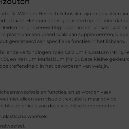
elzouten
arts Dr. Wilhelm Heinrich Schüssler, zijn mineraalverbi
ond lichaam. Het concept is gebaseerd op het idee dat e
n leiden tot onevenwichtigheden in het lichaam, wat zi
 In plaats van een breed scala aan supplementen, bied
out gerelateerd aan specifieke functies in het lichaam.
illende verbindingen zoals Calcium Fluoratum (Nr. 1), 
 5), en Natrium Muriaticum (Nr. 8). Deze kleine gekleur
doeltreffendheid in het bevorderen van welzijn.
lichaamsweefsels en functies, en ze worden vaak
t niet alleen een visuele traktatie is maar ook de
en blik op enkele van deze kleurrijke bondgenoten:
n elastische weefsels
indweefsel.