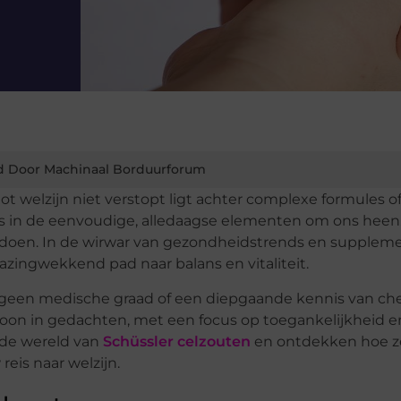
d Door Machinaal Borduurforum
tot welzijn niet verstopt ligt achter complexe formules o
s in de eenvoudige, alledaagse elementen om ons heen.
doen. In de wirwar van gezondheidstrends en supplem
bazingwekkend pad naar balans en vitaliteit.
t geen medische graad of een diepgaande kennis van che
soon in gedachten, met een focus op toegankelijkheid e
de wereld van
Schüssler celzouten
en ontdekken hoe z
eis naar welzijn.