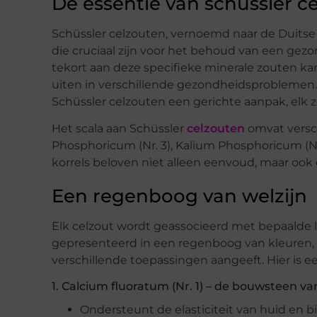
De essentie van schüssler c
Schüssler celzouten, vernoemd naar de Duitse 
die cruciaal zijn voor het behoud van een gez
tekort aan deze specifieke minerale zouten ka
uiten in verschillende gezondheidsproblemen.
Schüssler celzouten een gerichte aanpak, elk z
Het scala aan Schüssler
celzouten
omvat versch
Phosphoricum (Nr. 3), Kalium Phosphoricum (Nr.
korrels beloven niet alleen eenvoud, maar ook 
Een regenboog van welzijn
Elk celzout wordt geassocieerd met bepaalde 
gepresenteerd in een regenboog van kleuren, wa
verschillende toepassingen aangeeft. Hier is e
1. Calcium fluoratum (Nr. 1) – de bouwsteen va
Ondersteunt de elasticiteit van huid en b