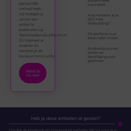
slotenmaker
persoonlijk
inschakelt
verhaal hebt –
wij nodigen je
Hoe verbeter je je
uit om een
SEO met
linkbuilding?
artikel te
publiceren op
De perfecte oud
Machinaalborduurforum.nl.
eiken tafel vinden
Zo inspireer je
anderen én
Kindveilig wonen:
versterk je de
sloten en
borduurcommunity.
beveiliging voor
gezinnen
Meld je
nu aan
Heb je deze artikelen al gezien?
Ontdek de boeiende en interessante verhalen die wij voor je in