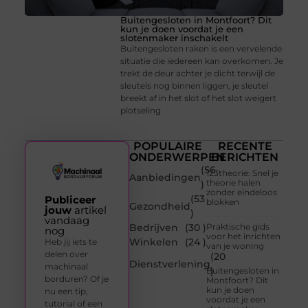
Buitengesloten in Montfoort? Dit
kun je doen voordat je een
slotenmaker inschakelt
Buitengesloten raken is een vervelende
situatie die iedereen kan overkomen. Je
trekt de deur achter je dicht terwijl de
sleutels nog binnen liggen, je sleutel
breekt af in het slot of het slot weigert
plotseling
POPULAIRE
RECENTE
ONDERWERPEN
BERICHTEN
(56
123theorie: Snel je
Aanbiedingen
theorie halen
)
zonder eindeloos
(53
Publiceer
blokken
Gezondheid
jouw
artikel
)
vandaag
Bedrijven
(30 )
Praktische gids
nog
voor het inrichten
Winkelen
(24 )
Heb jij iets te
van je woning
delen over
(20
Dienstverlening
machinaal
)
Buitengesloten in
borduren? Of je
Montfoort? Dit
kun je doen
nu een tip,
voordat je een
tutorial of een