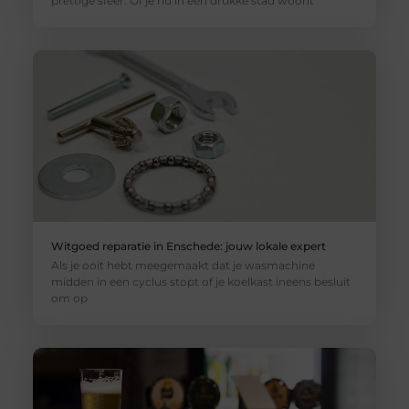
prettige sfeer. Of je nu in een drukke stad woont
Witgoed reparatie in Enschede: jouw lokale expert
Als je ooit hebt meegemaakt dat je wasmachine
midden in een cyclus stopt of je koelkast ineens besluit
om op