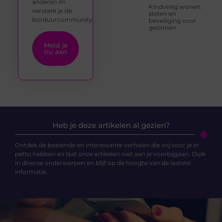
anderen én
Kindveilig wonen:
versterk je de
sloten en
borduurcommunity.
beveiliging voor
gezinnen
Meld je
nu aan
Heb je deze artikelen al gezien?
Ontdek de boeiende en interessante verhalen die wij voor je in
petto hebben en laat onze artikelen niet aan je voorbijgaan. Duik
in diverse onderwerpen en blijf op de hoogte van de laatste
informatie.