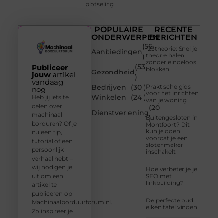
plotseling
POPULAIRE
RECENTE
ONDERWERPEN
BERICHTEN
(56
123theorie: Snel je
Aanbiedingen
theorie halen
)
zonder eindeloos
(53
Publiceer
blokken
Gezondheid
jouw
artikel
)
vandaag
Bedrijven
(30 )
Praktische gids
nog
voor het inrichten
Winkelen
(24 )
Heb jij iets te
van je woning
delen over
(20
Dienstverlening
machinaal
)
Buitengesloten in
borduren? Of je
Montfoort? Dit
kun je doen
nu een tip,
voordat je een
tutorial of een
slotenmaker
persoonlijk
inschakelt
verhaal hebt –
wij nodigen je
Hoe verbeter je je
uit om een
SEO met
linkbuilding?
artikel te
publiceren op
De perfecte oud
Machinaalborduurforum.nl.
eiken tafel vinden
Zo inspireer je