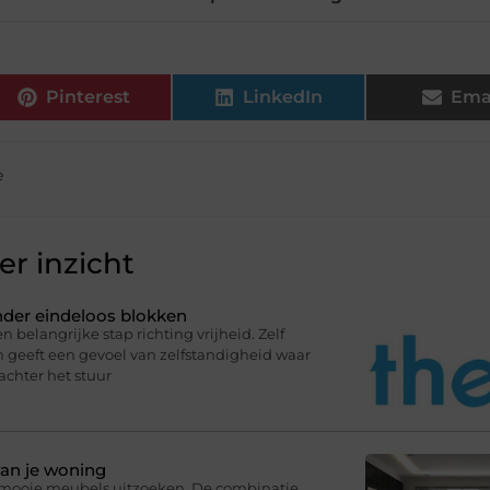
Pinterest
LinkedIn
Ema
e
r inzicht
onder eindeloos blokken
n belangrijke stap richting vrijheid. Zelf
en geeft een gevoel van zelfstandigheid waar
 achter het stuur
van je woning
r mooie meubels uitzoeken. De combinatie