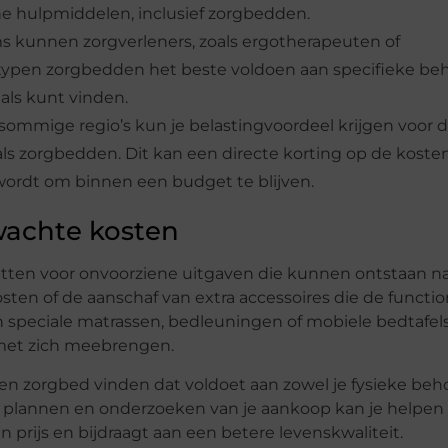
he hulpmiddelen, inclusief zorgbedden.
ms kunnen zorgverleners, zoals ergotherapeuten of
typen zorgbedden het beste voldoen aan specifieke beh
als kunt vinden.
sommige regio’s kun je belastingvoordeel krijgen voor 
s zorgbedden. Dit kan een directe korting op de koste
ordt om binnen een budget te blijven.
achte kosten
zetten voor onvoorziene uitgaven die kunnen ontstaan n
sten of de aanschaf van extra accessoires die de function
 speciale matrassen, bedleuningen of mobiele bedtafels
met zich meebrengen.
en zorgbed vinden dat voldoet aan zowel je fysieke beh
ig plannen en onderzoeken van je aankoop kan je helpen
n prijs en bijdraagt aan een betere levenskwaliteit.