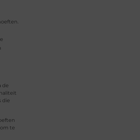
oeften.
de
n
a de
aliteit
 die
oeften
 om te