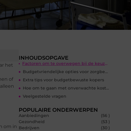
INHOUDSOPGAVE
Factoren om te overwegen bij de keuze van een zorgbed
ar het
Budgetvriendelijke opties voor zorgbedden
en of
Extra tips voor budgetbewuste kopers
alleen
Hoe om te gaan met onverwachte kosten
Veelgestelde vragen
POPULAIRE ONDERWERPEN
Aanbiedingen
(56 )
Gezondheid
(53 )
en om in
Bedrijven
(30 )