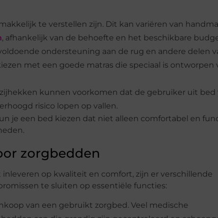
akkelijk te verstellen zijn. Dit kan variëren van handm
n
, afhankelijk van de behoefte en het beschikbare budge
voldoende ondersteuning aan de rug en andere delen v
 kiezen met een goede matras die speciaal is ontworpen 
s zijhekken kunnen voorkomen dat de gebruiker uit bed v
erhoogd risico lopen op vallen.
n je een bed kiezen dat niet alleen comfortabel en fun
kheden.
voor zorgbedden
inleveren op kwaliteit en comfort, zijn er verschillende
missen te sluiten op essentiële functies:
koop van een gebruikt zorgbed. Veel medische