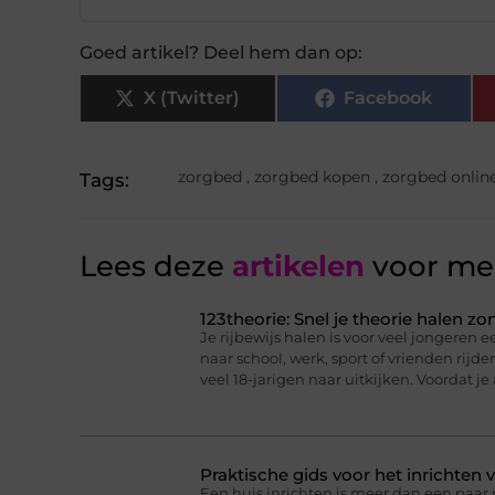
Goed artikel? Deel hem dan op:
X (Twitter)
Facebook
zorgbed
,
zorgbed kopen
,
zorgbed onlin
Tags:
Lees deze
artikelen
voor mee
123theorie: Snel je theorie halen z
Je rijbewijs halen is voor veel jongeren ee
naar school, werk, sport of vrienden rijd
veel 18-jarigen naar uitkijken. Voordat je
Praktische gids voor het inrichten 
Een huis inrichten is meer dan een paa