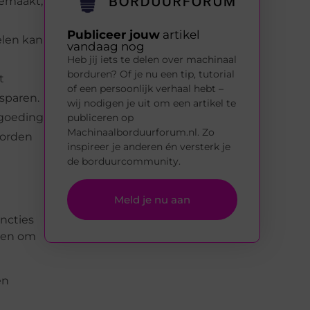
gemaakt,
Publiceer jouw
artikel
elen kan
vandaag nog
Heb jij iets te delen over machinaal
borduren? Of je nu een tip, tutorial
t
of een persoonlijk verhaal hebt –
esparen.
wij nodigen je uit om een artikel te
rgoeding
publiceren op
Machinaalborduurforum.nl. Zo
worden
inspireer je anderen én versterk je
de borduurcommunity.
Meld je nu aan
ncties
iken om
en