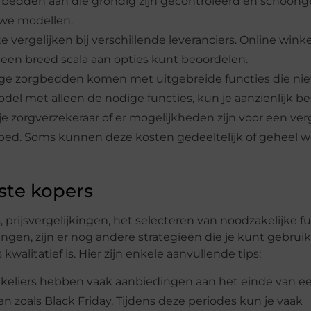
bedden aan die grondig zijn gecontroleerd en schoon
euwe modellen.
te vergelijken bij verschillende leveranciers. Online wink
el een breed scala aan opties kunt beoordelen.
mige zorgbedden komen met uitgebreide functies die nie
odel met alleen de nodige functies, kun je aanzienlijk b
je zorgverzekeraar of er mogelijkheden zijn voor een ve
gbed. Soms kunnen deze kosten gedeeltelijk of geheel 
ste kopers
rijsvergelijkingen, het selecteren van noodzakelijke fu
gen, zijn er nog andere strategieën die je kunt gebru
walitatief is. Hier zijn enkele aanvullende tips:
keliers hebben vaak aanbiedingen aan het einde van e
n zoals Black Friday. Tijdens deze periodes kun je vaak