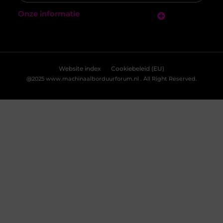
Accepteren
Weigeren
Bekijk Voorkeuren
De onontdekte geheimen van Makelaar Den Haag voor
kopers en investeerders
De Nederlandse vastgoedmarkt is altijd in beweging, en
Den Haag vormt hierop geen uitzondering. Deze
prachtige stad, bekend om zijn