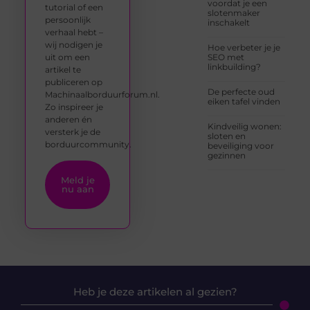
voordat je een
tutorial of een
slotenmaker
persoonlijk
inschakelt
verhaal hebt –
wij nodigen je
Hoe verbeter je je
uit om een
SEO met
linkbuilding?
artikel te
publiceren op
De perfecte oud
Machinaalborduurforum.nl.
eiken tafel vinden
Zo inspireer je
anderen én
Kindveilig wonen:
versterk je de
sloten en
borduurcommunity.
beveiliging voor
gezinnen
Meld je
nu aan
Heb je deze artikelen al gezien?