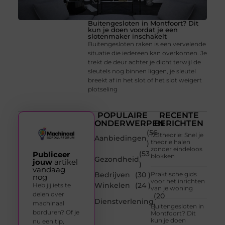
Buitengesloten in Montfoort? Dit
kun je doen voordat je een
slotenmaker inschakelt
Buitengesloten raken is een vervelende
situatie die iedereen kan overkomen. Je
trekt de deur achter je dicht terwijl de
sleutels nog binnen liggen, je sleutel
breekt af in het slot of het slot weigert
plotseling
POPULAIRE
RECENTE
ONDERWERPEN
BERICHTEN
(56
123theorie: Snel je
Aanbiedingen
theorie halen
)
zonder eindeloos
(53
Publiceer
blokken
Gezondheid
jouw
artikel
)
vandaag
Bedrijven
(30 )
Praktische gids
nog
voor het inrichten
Winkelen
(24 )
Heb jij iets te
van je woning
delen over
(20
Dienstverlening
machinaal
)
Buitengesloten in
borduren? Of je
Montfoort? Dit
kun je doen
nu een tip,