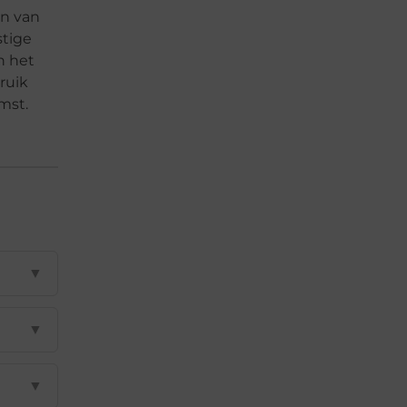
en van
tige
n het
ruik
mst.
▼
▼
▼