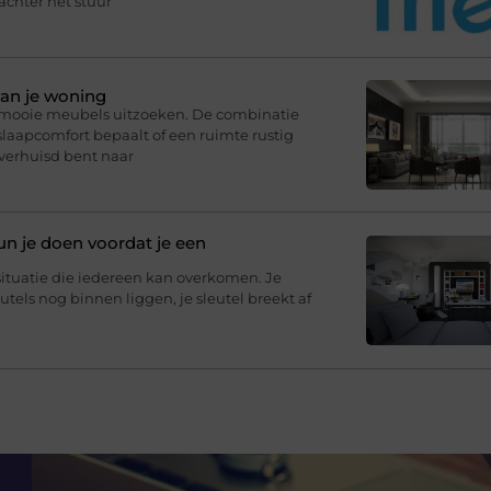
 achter het stuur
van je woning
r mooie meubels uitzoeken. De combinatie
slaapcomfort bepaalt of een ruimte rustig
 verhuisd bent naar
un je doen voordat je een
situatie die iedereen kan overkomen. Je
eutels nog binnen liggen, je sleutel breekt af