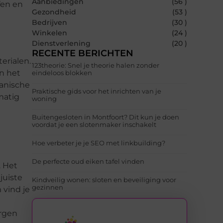
Aanbiedingen
(56 )
fen en
Gezondheid
(53 )
Bedrijven
(30 )
Winkelen
(24 )
Dienstverlening
(20 )
RECENTE BERICHTEN
erialen.
123theorie: Snel je theorie halen zonder
n het
eindeloos blokken
ganische
Praktische gids voor het inrichten van je
matig
woning
Buitengesloten in Montfoort? Dit kun je doen
voordat je een slotenmaker inschakelt
Hoe verbeter je je SEO met linkbuilding?
De perfecte oud eiken tafel vinden
. Het
juiste
Kindveilig wonen: sloten en beveiliging voor
gezinnen
 vind je
orgen