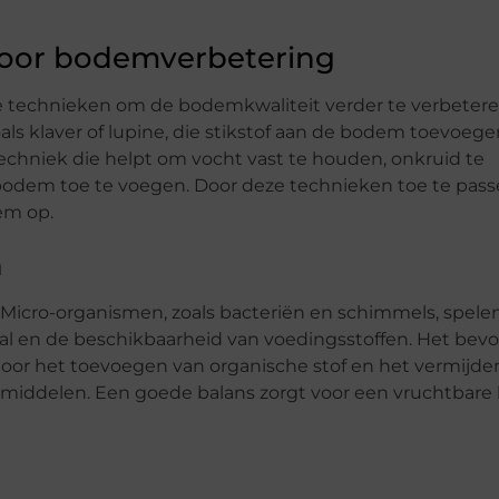
voor bodemverbetering
nde technieken om de bodemkwaliteit verder te verbeter
als klaver of lupine, die stikstof aan de bodem toevoeg
echniek die helpt om vocht vast te houden, onkruid te
bodem toe te voegen. Door deze technieken toe te pass
em op.
n
icro-organismen, zoals bacteriën en schimmels, spele
iaal en de beschikbaarheid van voedingsstoffen. Het bev
oor het toevoegen van organische stof en het vermijde
smiddelen. Een goede balans zorgt voor een vruchtbar