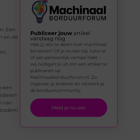
en. Een
Publiceer jouw
artikel
en en de
vandaag nog
Heb jij iets te delen over machinaal
borduren? Of je nu een tip, tutorial
en,
of een persoonlijk verhaal hebt –
wij nodigen je uit om een artikel te
publiceren op
Machinaalborduurforum.nl. Zo
inspireer je anderen én versterk je
n een
de borduurcommunity.
orderen
n van
Meld je nu aan
e bodem