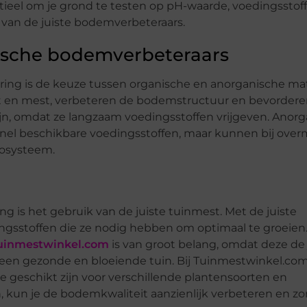
ntieel om je grond te testen op pH-waarde, voedingsstof
n van de juiste bodemverbeteraars.
ische bodemverbeteraars
ing is de keuze tussen organische en anorganische mat
t en mest, verbeteren de bodemstructuur en bevordere
ijn, omdat ze langzaam voedingsstoffen vrijgeven. Anor
nel beschikbare voedingsstoffen, maar kunnen bij over
osysteem.
 is het gebruik van de juiste tuinmest. Met de juiste
ngsstoffen die ze nodig hebben om optimaal te groeien
Tuinmestwinkel.com
is van groot belang, omdat deze de 
or een gezonde en bloeiende tuin. Bij Tuinmestwinkel.com
e geschikt zijn voor verschillende plantensoorten en
 kun je de bodemkwaliteit aanzienlijk verbeteren en z