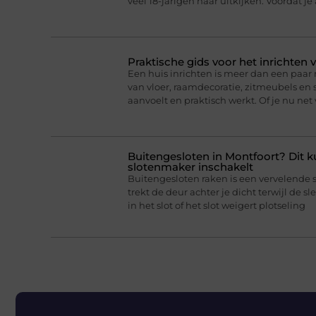
veel 18-jarigen naar uitkijken. Voordat je
Praktische gids voor het inrichten 
Een huis inrichten is meer dan een paa
van vloer, raamdecoratie, zitmeubels en 
aanvoelt en praktisch werkt. Of je nu net
Buitengesloten in Montfoort? Dit k
slotenmaker inschakelt
Buitengesloten raken is een vervelende 
trekt de deur achter je dicht terwijl de sl
in het slot of het slot weigert plotseling