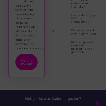
tutorial of een
slotenmaker
persoonlijk
inschakelt
verhaal hebt –
wij nodigen je
Hoe verbeter je je
uit om een
SEO met
linkbuilding?
artikel te
publiceren op
De perfecte oud
Machinaalborduurforum.nl.
eiken tafel vinden
Zo inspireer je
anderen én
Kindveilig wonen:
versterk je de
sloten en
borduurcommunity.
beveiliging voor
gezinnen
Meld je
nu aan
Heb je deze artikelen al gezien?