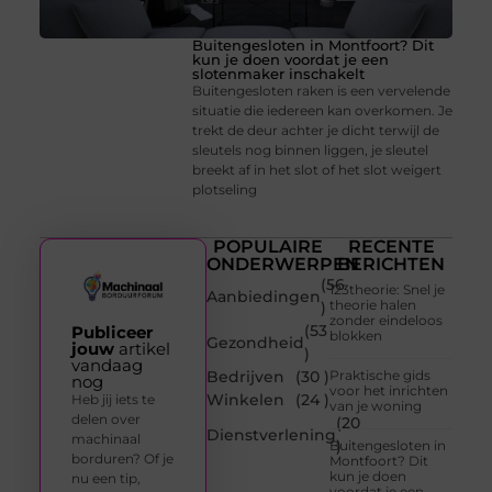
Buitengesloten in Montfoort? Dit
kun je doen voordat je een
slotenmaker inschakelt
Buitengesloten raken is een vervelende
situatie die iedereen kan overkomen. Je
trekt de deur achter je dicht terwijl de
sleutels nog binnen liggen, je sleutel
breekt af in het slot of het slot weigert
plotseling
POPULAIRE
RECENTE
ONDERWERPEN
BERICHTEN
(56
123theorie: Snel je
Aanbiedingen
theorie halen
)
zonder eindeloos
(53
Publiceer
blokken
Gezondheid
jouw
artikel
)
vandaag
Bedrijven
(30 )
Praktische gids
nog
voor het inrichten
Winkelen
(24 )
Heb jij iets te
van je woning
delen over
(20
Dienstverlening
machinaal
)
Buitengesloten in
borduren? Of je
Montfoort? Dit
kun je doen
nu een tip,
voordat je een