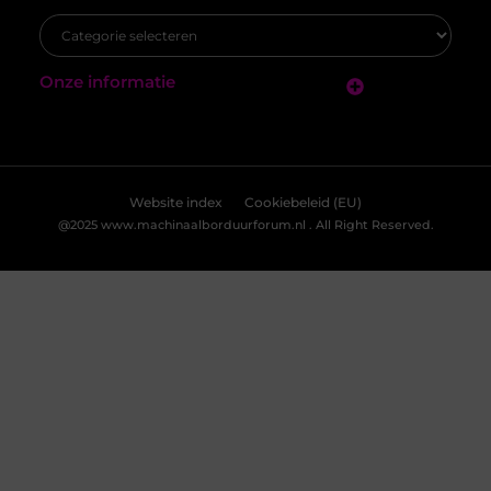
speciale momenten of professionele projecten kan
gepersonaliseerde advertenties en het analyseren van het gebruik
vastleggen? Het vinden
van de website. Raadpleeg
ons cookiebeleid
voor meer details.
Accepteren
Weigeren
Bekijk Voorkeuren
Opzoek naar een kinderopvang in Amsterdam? Hier is
waar je op moet letten!
Kinderopvang is een belangrijke stap in het leven van
elk kind, en het kiezen van de juiste plek kan een