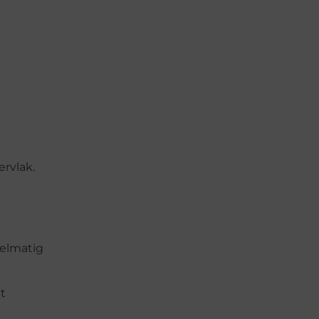
ervlak.
gelmatig
t