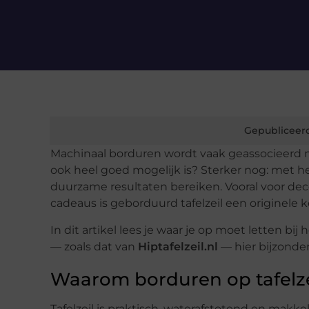
Gepubliceer
Machinaal borduren wordt vaak geassocieerd met
ook heel goed mogelijk is? Sterker nog: met he
duurzame resultaten bereiken. Vooral voor deco
cadeaus is geborduurd tafelzeil een originele 
In dit artikel lees je waar je op moet letten bi
— zoals dat van
Hiptafelzeil.nl
— hier bijzonder
Waarom borduren op tafelze
Tafelzeil is praktisch, waterafstotend en makk