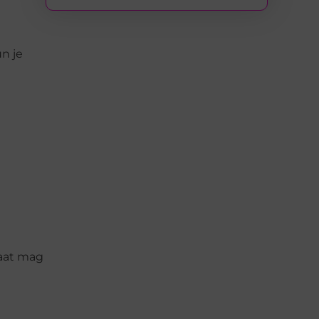
un je
taat mag