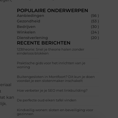
POPULAIRE ONDERWERPEN
Aanbiedingen
(56 )
Gezondheid
(53 )
Bedrijven
(30 )
Winkelen
(24 )
Dienstverlening
(20 )
RECENTE BERICHTEN
123theorie: Snel je theorie halen zonder
eindeloos blokken
Praktische gids voor het inrichten van je
woning
Buitengesloten in Montfoort? Dit kun je doen
voordat je een slotenmaker inschakelt
eriaal
Hoe verbeter je je SEO met linkbuilding?
k
Dat kan
De perfecte oud eiken tafel vinden
ijk.
Kindveilig wonen: sloten en beveiliging voor
gezinnen