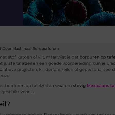
d Door Machinaal Borduurforum
 stof, katoen of vilt, maar wist je dat
borduren op tafe
t juiste tafelzeil en een goede voorbereiding kun je prac
ratieve projecten, kindertafelzeilen of gepersonaliseer
keuze.
j het borduren op tafelzeil en waarom
stevig
Mexicaans taf
 geschikt voor is.
il?
elijk schoon te maken. Door er borduurwerk aan toe te v