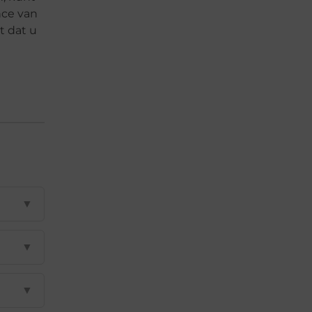
nce van
t dat u
▼
▼
▼