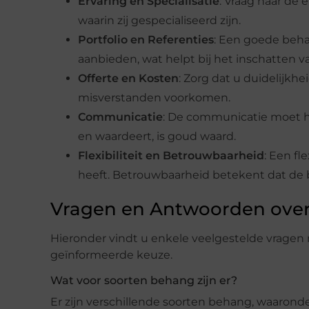
Ervaring en Specialisatie
: Vraag naar de 
waarin zij gespecialiseerd zijn.
Portfolio en Referenties
: Een goede beha
aanbieden, wat helpt bij het inschatten
Offerte en Kosten
: Zorg dat u duidelijkhe
misverstanden voorkomen.
Communicatie
: De communicatie moet he
en waardeert, is goud waard.
Flexibiliteit en Betrouwbaarheid
: Een fl
heeft. Betrouwbaarheid betekent dat de
Vragen en Antwoorden ove
Hieronder vindt u enkele veelgestelde vrage
geïnformeerde keuze.
Wat voor soorten behang zijn er?
Er zijn verschillende soorten behang, waarond