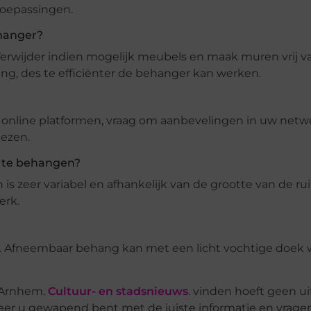
 toepassingen.
ehanger?
 Verwijder indien mogelijk meubels en maak muren vrij v
ing, des te efficiënter de behanger kan werken.
a online platformen, vraag om aanbevelingen in uw netw
lezen.
 te behangen?
is zeer variabel en afhankelijk van de grootte van de ru
erk.
 Afneembaar behang kan met een licht vochtige doek
n Arnhem.
Cultuur- en stadsnieuws
. vinden hoeft geen u
neer u gewapend bent met de juiste informatie en vrage