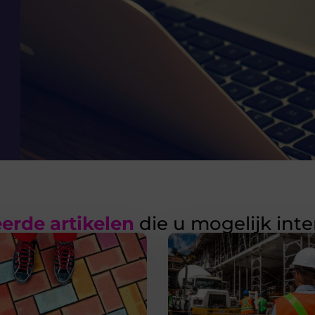
erde artikelen
die u mogelijk int