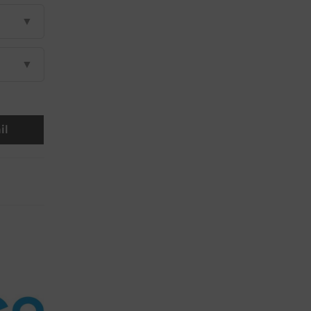
▼
▼
il