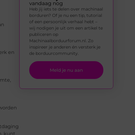
vandaag nog
Heb jij iets te delen over machinaal
borduren? Of je nu een tip, tutorial
of een persoonlijk verhaal hebt –
an
wij nodigen je uit om een artikel te
publiceren op
Machinaalborduurforum.nl. Zo
inspireer je anderen én versterk je
erk en
de borduurcommunity.
Meld je nu aan
imte,
 worden
itdaging
n, kunt