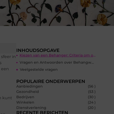
INHOUDSOPGAVE
Kiezen van een Behanger: Criteria om op te Letten
sfeer in
Vragen en Antwoorden over Behangwerk in Arnhem
s
n een
Veelgestelde vragen
POPULAIRE ONDERWERPEN
Aanbiedingen
(56 )
Gezondheid
(53 )
Bedrijven
(30 )
n kunt
Winkelen
(24 )
Dienstverlening
(20 )
RECENTE BERICHTEN