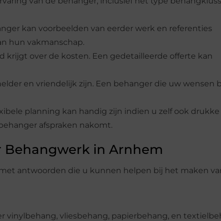
ervaring van de behanger, inclusief het type behangklus
nger kan voorbeelden van eerder werk en referenties
 van hun vakmanschap.
id krijgt over de kosten. Een gedetailleerde offerte kan
lder en vriendelijk zijn. Een behanger die uw wensen b
exibele planning kan handig zijn indien u zelf ook drukk
 behanger afspraken nakomt.
r Behangwerk in Arnhem
n met antwoorden die u kunnen helpen bij het maken v
er vinylbehang, vliesbehang, papierbehang, en textielbe