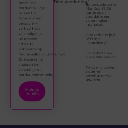
Dienstverlening
machinaal
)
Buitengesloten in
borduren? Of je
Montfoort? Dit
kun je doen
nu een tip,
voordat je een
tutorial of een
slotenmaker
persoonlijk
inschakelt
verhaal hebt –
wij nodigen je
Hoe verbeter je je
uit om een
SEO met
linkbuilding?
artikel te
publiceren op
De perfecte oud
Machinaalborduurforum.nl.
eiken tafel vinden
Zo inspireer je
anderen én
Kindveilig wonen:
versterk je de
sloten en
borduurcommunity.
beveiliging voor
gezinnen
Meld je
nu aan