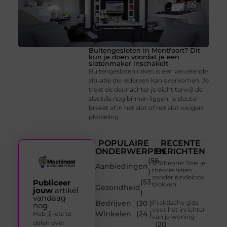
Buitengesloten in Montfoort? Dit
kun je doen voordat je een
slotenmaker inschakelt
Buitengesloten raken is een vervelende
situatie die iedereen kan overkomen. Je
trekt de deur achter je dicht terwijl de
sleutels nog binnen liggen, je sleutel
breekt af in het slot of het slot weigert
plotseling
POPULAIRE
RECENTE
ONDERWERPEN
BERICHTEN
(56
123theorie: Snel je
Aanbiedingen
theorie halen
)
zonder eindeloos
(53
Publiceer
blokken
Gezondheid
jouw
artikel
)
vandaag
Bedrijven
(30 )
Praktische gids
nog
voor het inrichten
Winkelen
(24 )
Heb jij iets te
van je woning
delen over
(20