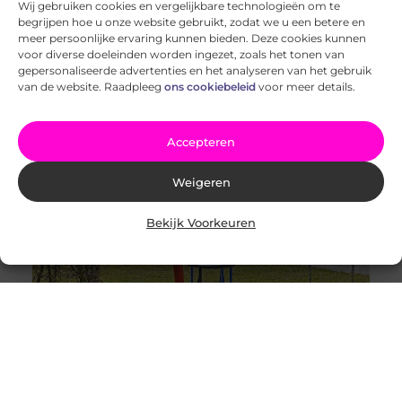
Wij gebruiken cookies en vergelijkbare technologieën om te
begrijpen hoe u onze website gebruikt, zodat we u een betere en
Op zoek naar een professionele fotograaf in Eindhoven?
meer persoonlijke ervaring kunnen bieden. Deze cookies kunnen
Ben je op zoek naar een fotograaf in Eindhoven die je
voor diverse doeleinden worden ingezet, zoals het tonen van
speciale momenten of professionele projecten kan
gepersonaliseerde advertenties en het analyseren van het gebruik
vastleggen? Het vinden
van de website. Raadpleeg
ons cookiebeleid
voor meer details.
Accepteren
Weigeren
Bekijk Voorkeuren
Opzoek naar een kinderopvang in Amsterdam? Hier is
waar je op moet letten!
Kinderopvang is een belangrijke stap in het leven van
elk kind, en het kiezen van de juiste plek kan een