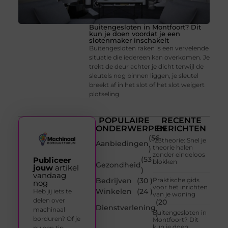
Buitengesloten in Montfoort? Dit
kun je doen voordat je een
slotenmaker inschakelt
Buitengesloten raken is een vervelende
situatie die iedereen kan overkomen. Je
trekt de deur achter je dicht terwijl de
sleutels nog binnen liggen, je sleutel
breekt af in het slot of het slot weigert
plotseling
POPULAIRE
RECENTE
ONDERWERPEN
BERICHTEN
(56
123theorie: Snel je
Aanbiedingen
theorie halen
)
zonder eindeloos
(53
Publiceer
blokken
Gezondheid
jouw
artikel
)
vandaag
Bedrijven
(30 )
Praktische gids
nog
voor het inrichten
Winkelen
(24 )
Heb jij iets te
van je woning
delen over
(20
Dienstverlening
machinaal
)
Buitengesloten in
borduren? Of je
Montfoort? Dit
kun je doen
nu een tip,