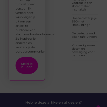
voordat je een
tutorial of een
slotenmaker
persoonlijk
inschakelt
verhaal hebt –
wij nodigen je
Hoe verbeter je je
uit om een
SEO met
linkbuilding?
artikel te
publiceren op
De perfecte oud
Machinaalborduurforum.nl.
eiken tafel vinden
Zo inspireer je
anderen én
Kindveilig wonen:
versterk je de
sloten en
borduurcommunity.
beveiliging voor
gezinnen
Meld je
nu aan
Heb je deze artikelen al gezien?