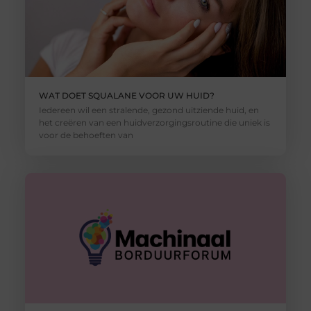
WAT DOET SQUALANE VOOR UW HUID?
Iedereen wil een stralende, gezond uitziende huid, en
het creëren van een huidverzorgingsroutine die uniek is
voor de behoeften van