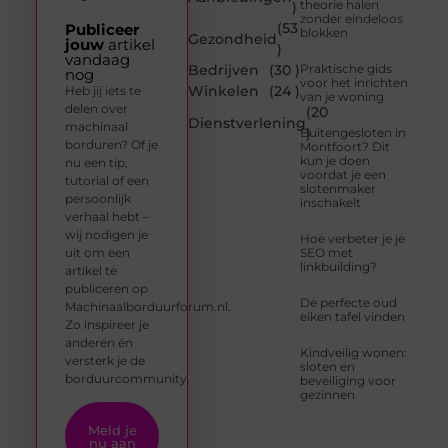
theorie halen
)
zonder eindeloos
(53
Publiceer
blokken
Gezondheid
jouw
artikel
)
vandaag
Bedrijven
(30 )
Praktische gids
nog
voor het inrichten
Winkelen
(24 )
Heb jij iets te
van je woning
delen over
(20
Dienstverlening
machinaal
)
Buitengesloten in
borduren? Of je
Montfoort? Dit
kun je doen
nu een tip,
voordat je een
tutorial of een
slotenmaker
persoonlijk
inschakelt
verhaal hebt –
wij nodigen je
Hoe verbeter je je
uit om een
SEO met
linkbuilding?
artikel te
publiceren op
De perfecte oud
Machinaalborduurforum.nl.
eiken tafel vinden
Zo inspireer je
anderen én
Kindveilig wonen:
versterk je de
sloten en
borduurcommunity.
beveiliging voor
gezinnen
Meld je
nu aan