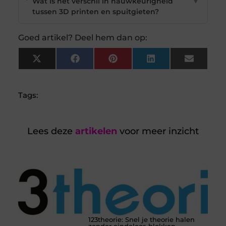
Wat is het verschil in nauwkeurigheid
▼
tussen 3D printen en spuitgieten?
Goed artikel? Deel hem dan op:
X
Facebook
Pinterest
LinkedIn
Email
(Twitter)
Tags:
Lees deze
artikelen
voor meer inzicht
123theorie: Snel je theorie halen