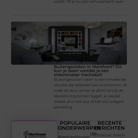
werkt. Of je nu net verhuisd bent naar
Buitengesloten in Montfoort? Dit
kun je doen voordat je een
slotenmaker inschakelt
Buitengesloten raken is een vervelende
situatie die iedereen kan overkomen. Je
trekt de deur achter je dicht terwijl de
sleutels nog binnen liggen, je sleutel
breekt af in het slot of het slot weigert
plotseling
POPULAIRE
RECENTE
ONDERWERPEN
BERICHTEN
(56
123theorie: Snel je
Aanbiedingen