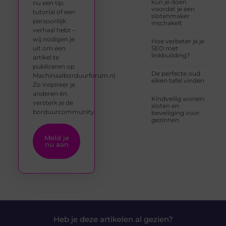
kun je doen
nu een tip,
voordat je een
tutorial of een
slotenmaker
persoonlijk
inschakelt
verhaal hebt –
wij nodigen je
Hoe verbeter je je
uit om een
SEO met
linkbuilding?
artikel te
publiceren op
De perfecte oud
Machinaalborduurforum.nl.
eiken tafel vinden
Zo inspireer je
anderen én
Kindveilig wonen:
versterk je de
sloten en
borduurcommunity.
beveiliging voor
gezinnen
Meld je
nu aan
Heb je deze artikelen al gezien?