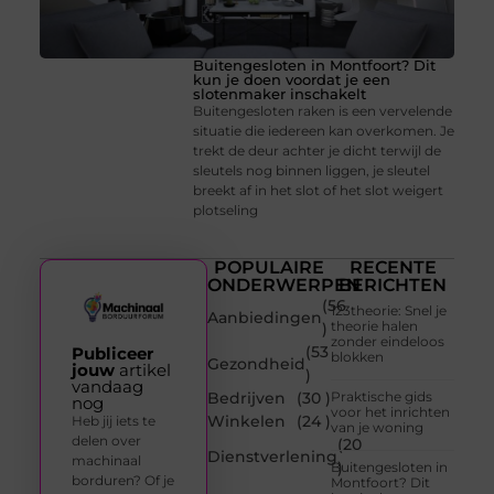
Buitengesloten in Montfoort? Dit
kun je doen voordat je een
slotenmaker inschakelt
Buitengesloten raken is een vervelende
situatie die iedereen kan overkomen. Je
trekt de deur achter je dicht terwijl de
sleutels nog binnen liggen, je sleutel
breekt af in het slot of het slot weigert
plotseling
POPULAIRE
RECENTE
ONDERWERPEN
BERICHTEN
(56
123theorie: Snel je
Aanbiedingen
theorie halen
)
zonder eindeloos
(53
Publiceer
blokken
Gezondheid
jouw
artikel
)
vandaag
Bedrijven
(30 )
Praktische gids
nog
voor het inrichten
Winkelen
(24 )
Heb jij iets te
van je woning
delen over
(20
Dienstverlening
machinaal
)
Buitengesloten in
borduren? Of je
Montfoort? Dit