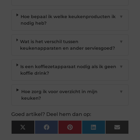
Hoe bepaal ik welke keukenproducten ik
▼
nodig heb?
Wat is het verschil tussen
▼
keukenapparaten en ander serviesgoed?
Is een koffiezetapparaat nodig als ik geen
▼
koffie drink?
Hoe zorg ik voor overzicht in mijn
▼
keuken?
Goed artikel? Deel hem dan op:
X
Facebook
Pinterest
LinkedIn
Email
(Twitter)