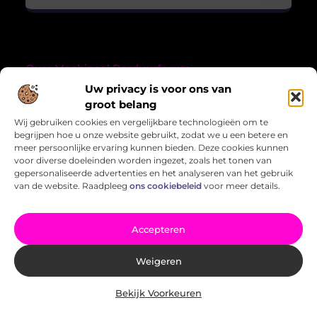
Over Machinaal Borduurforum
“Creativiteit, verhalen en verbondenheid in draad en tekst.”
Uw privacy is voor ons van
Machinaalborduurforum.nl combineert de liefde voor
groot belang
handwerk met verhalen uit het leven. Inspirerende blogs over
Wij gebruiken cookies en vergelijkbare technologieën om te
creativiteit en meer.
begrijpen hoe u onze website gebruikt, zodat we u een betere en
meer persoonlijke ervaring kunnen bieden. Deze cookies kunnen
Bericht categorie
voor diverse doeleinden worden ingezet, zoals het tonen van
gepersonaliseerde advertenties en het analyseren van het gebruik
van de website. Raadpleeg
ons cookiebeleid
voor meer details.
Onze informatie
Accepteren
Kwalitatieve Backlinks: Wat Jij Moet Weten om Vooruit te Komen in SEO
Extra geld verdienen: zo zet jij je tijd en talent om in inkomsten
Weigeren
Bekijk Voorkeuren
Website index
Cookiebeleid (EU)
@2025 www.machinaalborduurforum.nl . All Right Reserved.