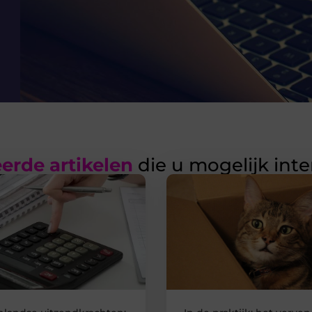
erde artikelen
die u mogelijk int