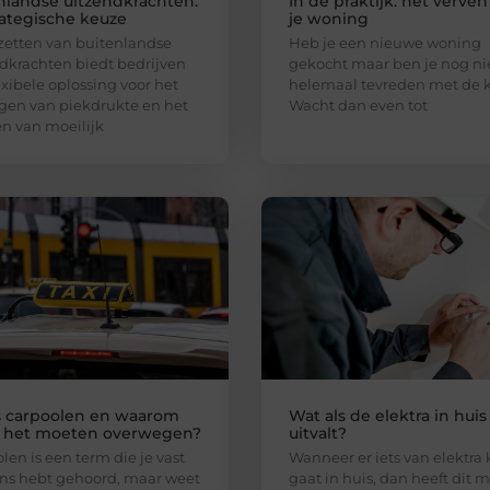
nlandse uitzendkrachten:
In de praktijk: het verven
rategische keuze
je woning
zetten van buitenlandse
Heb je een nieuwe woning
dkrachten biedt bedrijven
gekocht maar ben je nog ni
exibele oplossing voor het
helemaal tevreden met de k
en van piekdrukte en het
Wacht dan even tot
en van moeilijk
s carpoolen en waarom
Wat als de elektra in huis
e het moeten overwegen?
uitvalt?
len is een term die je vast
Wanneer er iets van elektra
ns hebt gehoord, maar weet
gaat in huis, dan heeft dit 