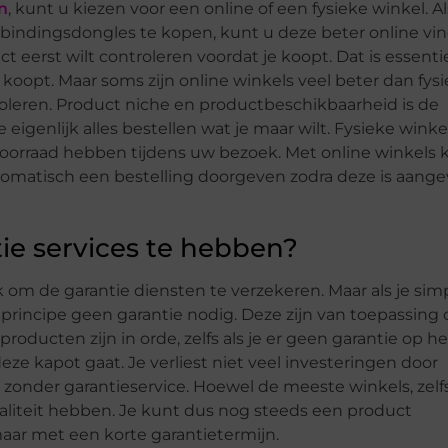
n
, kunt u kiezen voor een online of een fysieke winkel. A
rbindingsdongles te kopen, kunt u deze beter online vi
uct eerst wilt controleren voordat je koopt. Dat is essentie
 koopt. Maar soms zijn online winkels veel beter dan fys
ntroleren. Product niche en productbeschikbaarheid is de
 eigenlijk alles bestellen wat je maar wilt. Fysieke winke
rraad hebben tijdens uw bezoek. Met online winkels 
tomatisch een bestelling doorgeven zodra deze is aange
tie services te hebben?
ijk om de garantie diensten te verzekeren. Maar als je sim
 principe geen garantie nodig. Deze zijn van toepassing 
roducten zijn in orde, zelfs als je er geen garantie op he
e kapot gaat. Je verliest niet veel investeringen door
zonder garantieservice. Hoewel de meeste winkels, zelf
waliteit hebben. Je kunt dus nog steeds een product
maar met een korte garantietermijn.