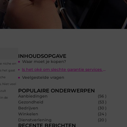
INHOUDSOPGAVE
Waar moet je kopen?
re niche en
Is het oké om slechte garantie services te hebben?
s het gaat
Veelgestelde vragen
sche
. Niet veel
POPULAIRE ONDERWERPEN
zult
Aanbiedingen
(56 )
 in de
Gezondheid
(53 )
Bedrijven
(30 )
Winkelen
(24 )
Dienstverlening
(20 )
RECENTE BERICHTEN