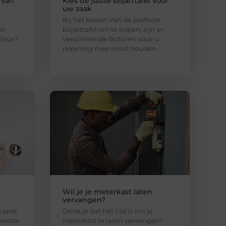
 van
Kies de juiste biljarttafel voor
uw zaak
Bij het kiezen van de perfecte
et
biljarttafel om te kopen, zijn er
leur?
verschillende factoren waar u
rekening mee moet houden
Wil je je meterkast laten
vervangen?
 kapot
Denk je dat het tijd is om je
meestal
meterkast te laten vervangen?