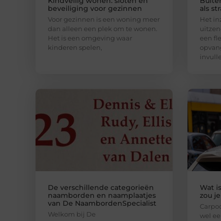
Kindveilig wonen: sloten en
Buite
beveiliging voor gezinnen
als st
Voor gezinnen is een woning meer
Het in
dan alleen een plek om te wonen.
uitzen
Het is een omgeving waar
een fl
kinderen spelen,
opvang
invull
De verschillende categorieën
Wat i
naamborden en naamplaatjes
zou j
van De NaambordenSpecialist
Carpoo
Welkom bij De
wel ee