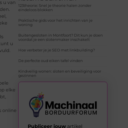
ls u van
123theorie: Snel je theorie halen zonder
nden.
eindeloos blokken
el,
Praktische gids voor het inrichten van je
ieke
woning
Buitengesloten in Montfoort? Dit kun je doen
ls
voordat je een slotenmaker inschakelt
kunt u
vuld.
Hoe verbeter je je SEO met linkbuilding?
De perfecte oud eiken tafel vinden
Kindveilig wonen: sloten en beveiliging voor
gezinnen
pele
op elke
bt,
s online
Publiceer jouw
artikel