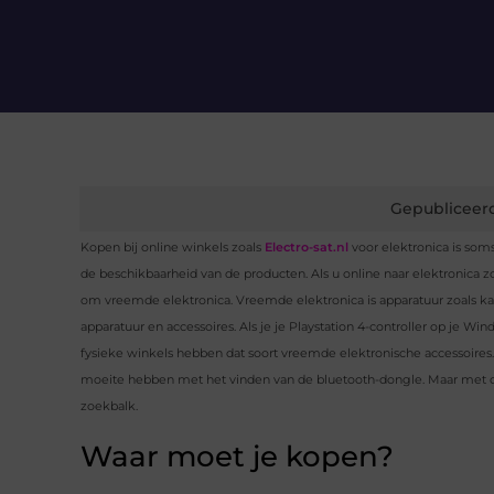
Gepubliceer
Kopen bij online winkels zoals
Electro-sat.nl
voor elektronica is som
de beschikbaarheid van de producten. Als u online naar elektronica z
om vreemde elektronica. Vreemde elektronica is apparatuur zoals ka
apparatuur en accessoires. Als je je Playstation 4-controller op je W
fysieke winkels hebben dat soort vreemde elektronische accessoires. 
moeite hebben met het vinden van de bluetooth-dongle. Maar met de k
zoekbalk.
Waar moet je kopen?