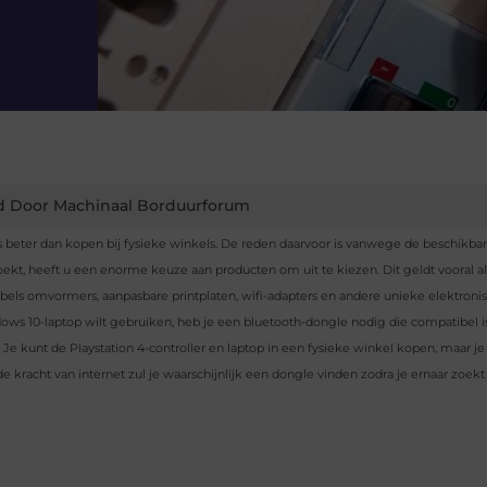
d Door Machinaal Borduurforum
s beter dan kopen bij fysieke winkels. De reden daarvoor is vanwege de beschikba
oekt, heeft u een enorme keuze aan producten om uit te kiezen. Dit geldt vooral al
bels omvormers, aanpasbare printplaten, wifi-adapters en andere unieke elektroni
indows 10-laptop wilt gebruiken, heb je een bluetooth-dongle nodig die compatibel is
Je kunt de Playstation 4-controller en laptop in een fysieke winkel kopen, maar je 
racht van internet zul je waarschijnlijk een dongle vinden zodra je ernaar zoekt