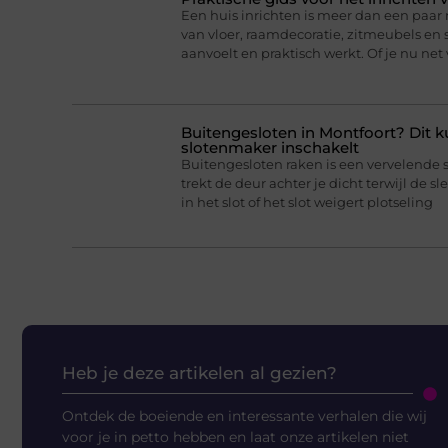
Een huis inrichten is meer dan een paa
van vloer, raamdecoratie, zitmeubels en 
aanvoelt en praktisch werkt. Of je nu net
Buitengesloten in Montfoort? Dit k
slotenmaker inschakelt
Buitengesloten raken is een vervelende 
trekt de deur achter je dicht terwijl de sl
in het slot of het slot weigert plotseling
Heb je deze artikelen al gezien?
Ontdek de boeiende en interessante verhalen die wij
voor je in petto hebben en laat onze artikelen niet