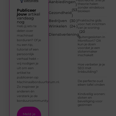
123theorie: Snel je
Aanbiedingen
theorie halen
)
zonder eindeloos
(53
Publiceer
blokken
Gezondheid
jouw
artikel
)
vandaag
Bedrijven
(30 )
Praktische gids
nog
voor het inrichten
Winkelen
(24 )
Heb jij iets te
van je woning
delen over
(20
Dienstverlening
machinaal
)
Buitengesloten in
borduren? Of je
Montfoort? Dit
kun je doen
nu een tip,
voordat je een
tutorial of een
slotenmaker
persoonlijk
inschakelt
verhaal hebt –
wij nodigen je
Hoe verbeter je je
uit om een
SEO met
linkbuilding?
artikel te
publiceren op
De perfecte oud
Machinaalborduurforum.nl.
eiken tafel vinden
Zo inspireer je
anderen én
Kindveilig wonen:
versterk je de
sloten en
borduurcommunity.
beveiliging voor
gezinnen
Meld je