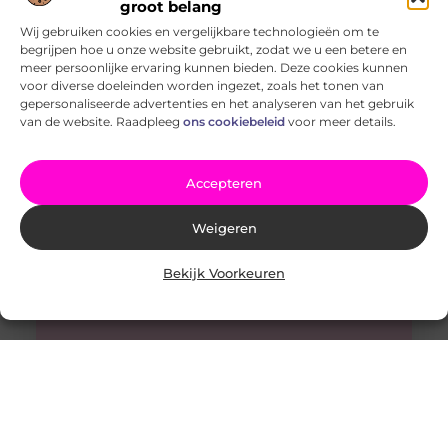
groot belang
Wij gebruiken cookies en vergelijkbare technologieën om te
begrijpen hoe u onze website gebruikt, zodat we u een betere en
Je woning aanvullen met gehard glas
meer persoonlijke ervaring kunnen bieden. Deze cookies kunnen
Is er in je woning een stuk glas gebarsten, of wil jij graag
voor diverse doeleinden worden ingezet, zoals het tonen van
al je ramen voorzien van een nieuwe
gepersonaliseerde advertenties en het analyseren van het gebruik
van de website. Raadpleeg
ons cookiebeleid
voor meer details.
Accepteren
Weigeren
Bekijk Voorkeuren
Kies voor rijles in Wierden
De beste Rijles in Wierden is ideaal. Waarom? Nou
omdat de rijlessen bij ons erg goed te betalen zijn en