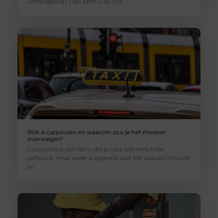
uithangbord? Dan bent u bij ons
Wat is carpoolen en waarom zou je het moeten
overwegen?
Carpoolen is een term die je vast wel eens hebt
gehoord, maar weet je eigenlijk wat het precies inhoudt
en