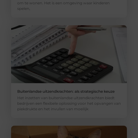
om te wonen. Het is een omgeving waar kinderen
spelen,
Buitenlandse uitzendkrachten: als strategische keuze
Het inzetten van buitenlandse uitzendkrachten biedt
bedrijven een flexibele oplossing voor het opvangen van
piekdrukte en het invullen van moeilijk