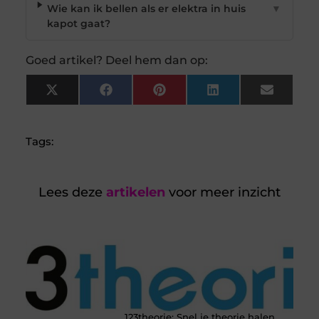
Wie kan ik bellen als er elektra in huis
▼
kapot gaat?
Goed artikel? Deel hem dan op:
X
Facebook
Pinterest
LinkedIn
Email
(Twitter)
Tags:
Lees deze
artikelen
voor meer inzicht
123theorie: Snel je theorie halen