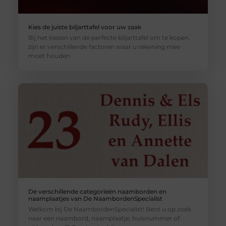
Kies de juiste biljarttafel voor uw zaak
Bij het kiezen van de perfecte biljarttafel om te kopen,
zijn er verschillende factoren waar u rekening mee
moet houden
De verschillende categorieën naamborden en
naamplaatjes van De NaambordenSpecialist
Welkom bij De NaambordenSpecialist! Bent u op zoek
naar een naambord, naamplaatje, huisnummer of