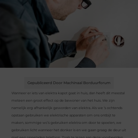
Gepubliceerd Door Machinaal Borduurforum
Wanneer er iets van elektra kapot gaat in huis, dan heeft dit meestal
meteen een groot effect op de bewoner van het huis. We zijn
namelijk erg afhankelijk geworden van elektra. Als we ‘s ochtends
opstaan gebruiken we elektrische apparaten om ons ontbijt te
maken, sommige wc’s gebruiken elektra om door te spoelen, we
gebruiken licht wanneer het donker is en we gaan graag de deur uit
met een opgeladen telefoon. Zoals te lezen aan deze voorbeelden