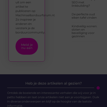
uit om een
SEO met
linkbuilding?
artikel te
publiceren op
De perfecte oud
Machinaalborduurforum.nl.
eiken tafel vinden
Zo inspireer je
anderen én
Kindveilig wonen:
versterk je de
sloten en
borduurcommunity.
beveiliging voor
gezinnen
Meld je
nu aan
Heb je deze artikelen al gezien?
Ontdek de boeiende en interessante verhalen die wij voor je in
petto hebben en laat onze artikelen niet aan je voorbijgaan. Duik
in diverse onderwerpen en blijf op de hoogte van de laatste
informatie.