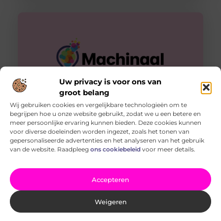
Uw privacy is voor ons van
groot belang
Wij gebruiken cookies en vergelijkbare technologieën om te
begrijpen hoe u onze website gebruikt, zodat we u een betere en
Je woning aanvullen met gehard glas
meer persoonlijke ervaring kunnen bieden. Deze cookies kunnen
Is er in je woning een stuk glas gebarsten, of wil jij graag
voor diverse doeleinden worden ingezet, zoals het tonen van
al je ramen voorzien van een nieuwe
gepersonaliseerde advertenties en het analyseren van het gebruik
van de website. Raadpleeg
ons cookiebeleid
voor meer details.
Accepteren
Weigeren