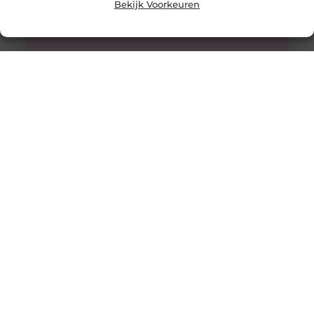
Bekijk Voorkeuren
Kies voor rijles in Wierden
De beste Rijles in Wierden is ideaal. Waarom? Nou
omdat de rijlessen bij ons erg goed te betalen zijn en
Een keurmeester die nauwkeurig en precies is
We hadden zo snel mogelijk een keurmeester nodig die
ons magazijn kon goedkeuren op veiligheid. In het