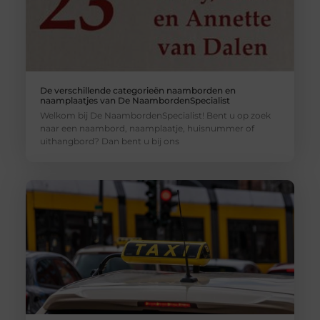
De verschillende categorieën naamborden en
naamplaatjes van De NaambordenSpecialist
Welkom bij De NaambordenSpecialist! Bent u op zoek
naar een naambord, naamplaatje, huisnummer of
uithangbord? Dan bent u bij ons