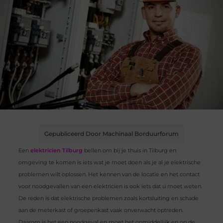
Gepubliceerd Door Machinaal Borduurforum
Een
elektricien Tilburg
bellen om bij je thuis in Tilburg en
omgeving te komen is iets wat je moet doen als je al je elektrische
problemen wilt oplossen. Het kennen van de locatie en het contact
voor noodgevallen van een elektricien is ook iets dat u moet weten.
De reden is dat elektrische problemen zoals kortsluiting en schade
aan de meterkast of groepenkast vaak onverwacht optreden.
Daarom is het een noodgeval en moet het onmiddellijk en op de