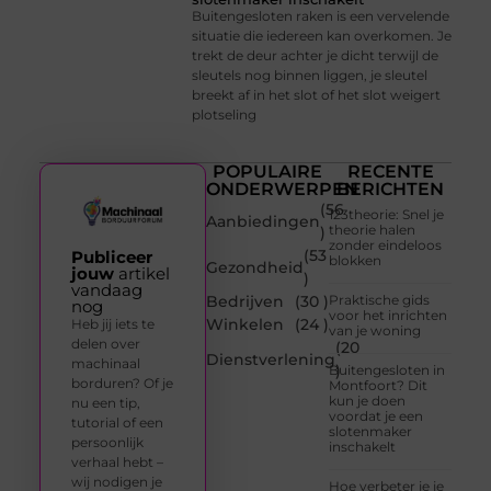
Buitengesloten raken is een vervelende
situatie die iedereen kan overkomen. Je
trekt de deur achter je dicht terwijl de
sleutels nog binnen liggen, je sleutel
breekt af in het slot of het slot weigert
plotseling
POPULAIRE
RECENTE
ONDERWERPEN
BERICHTEN
(56
123theorie: Snel je
Aanbiedingen
theorie halen
)
zonder eindeloos
(53
Publiceer
blokken
Gezondheid
jouw
artikel
)
vandaag
Bedrijven
(30 )
Praktische gids
nog
voor het inrichten
Winkelen
(24 )
Heb jij iets te
van je woning
delen over
(20
Dienstverlening
machinaal
)
Buitengesloten in
borduren? Of je
Montfoort? Dit
kun je doen
nu een tip,
voordat je een
tutorial of een
slotenmaker
persoonlijk
inschakelt
verhaal hebt –
wij nodigen je
Hoe verbeter je je