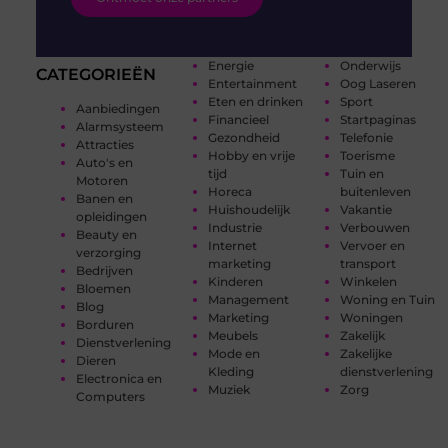
Energie
Onderwijs
CATEGORIEËN
Entertainment
Oog Laseren
Eten en drinken
Sport
Aanbiedingen
Financieel
Startpaginas
Alarmsysteem
Gezondheid
Telefonie
Attracties
Hobby en vrije
Toerisme
Auto's en
tijd
Tuin en
Motoren
Horeca
buitenleven
Banen en
Huishoudelijk
Vakantie
opleidingen
Industrie
Verbouwen
Beauty en
Internet
Vervoer en
verzorging
marketing
transport
Bedrijven
Kinderen
Winkelen
Bloemen
Management
Woning en Tuin
Blog
Marketing
Woningen
Borduren
Meubels
Zakelijk
Dienstverlening
Mode en
Zakelijke
Dieren
Kleding
dienstverlening
Electronica en
Muziek
Zorg
Computers