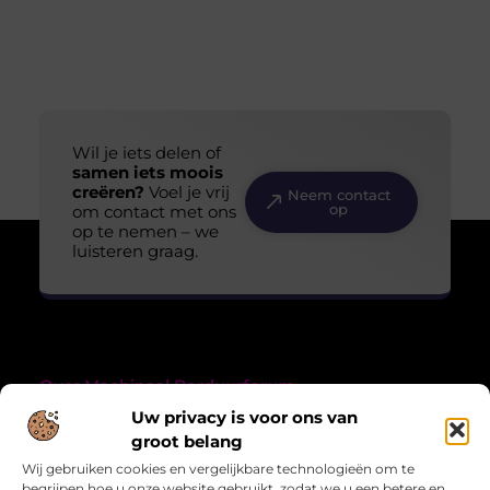
Wil je iets delen of
samen iets moois
creëren?
Voel je vrij
Neem contact
op
om contact met ons
op te nemen – we
luisteren graag.
Over Machinaal Borduurforum
“Creativiteit, verhalen en verbondenheid in draad en tekst.”
Uw privacy is voor ons van
Machinaalborduurforum.nl combineert de liefde voor
groot belang
handwerk met verhalen uit het leven. Inspirerende blogs over
Wij gebruiken cookies en vergelijkbare technologieën om te
creativiteit en meer.
begrijpen hoe u onze website gebruikt, zodat we u een betere en