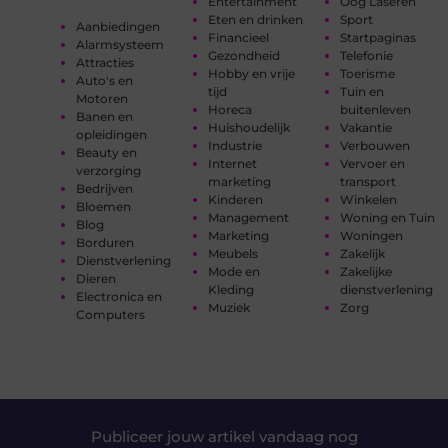
Entertainment
Oog Laseren
Eten en drinken
Sport
Aanbiedingen
Financieel
Startpaginas
Alarmsysteem
Gezondheid
Telefonie
Attracties
Hobby en vrije
Toerisme
Auto's en
tijd
Tuin en
Motoren
Horeca
buitenleven
Banen en
Huishoudelijk
Vakantie
opleidingen
Industrie
Verbouwen
Beauty en
Internet
Vervoer en
verzorging
marketing
transport
Bedrijven
Kinderen
Winkelen
Bloemen
Management
Woning en Tuin
Blog
Marketing
Woningen
Borduren
Meubels
Zakelijk
Dienstverlening
Mode en
Zakelijke
Dieren
Kleding
dienstverlening
Electronica en
Muziek
Zorg
Computers
Publiceer jouw artikel vandaag nog