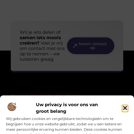
Wil je iets delen of
samen iets moois
creëren?
Voel je vrij
Neem contact
op
om contact met ons
op te nemen – we
luisteren graag.
Over Machinaal Borduurforum
“Creativiteit, verhalen en verbondenheid in draad en tekst.”
Uw privacy is voor ons van
Machinaalborduurforum.nl combineert de liefde voor
groot belang
handwerk met verhalen uit het leven. Inspirerende blogs over
Wij gebruiken cookies en vergelijkbare technologieën om te
creativiteit en meer.
begrijpen hoe u onze website gebruikt, zodat we u een betere en
meer persoonlijke ervaring kunnen bieden. Deze cookies kunnen
Bericht categorie