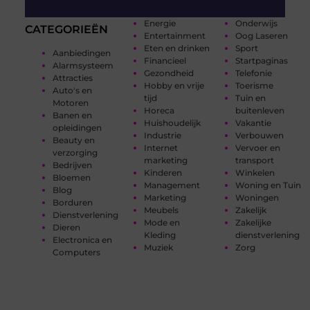
Energie
Onderwijs
CATEGORIEËN
Entertainment
Oog Laseren
Eten en drinken
Sport
Aanbiedingen
Financieel
Startpaginas
Alarmsysteem
Gezondheid
Telefonie
Attracties
Hobby en vrije
Toerisme
Auto's en
tijd
Tuin en
Motoren
Horeca
buitenleven
Banen en
Huishoudelijk
Vakantie
opleidingen
Industrie
Verbouwen
Beauty en
Internet
Vervoer en
verzorging
marketing
transport
Bedrijven
Kinderen
Winkelen
Bloemen
Management
Woning en Tuin
Blog
Marketing
Woningen
Borduren
Meubels
Zakelijk
Dienstverlening
Mode en
Zakelijke
Dieren
Kleding
dienstverlening
Electronica en
Muziek
Zorg
Computers